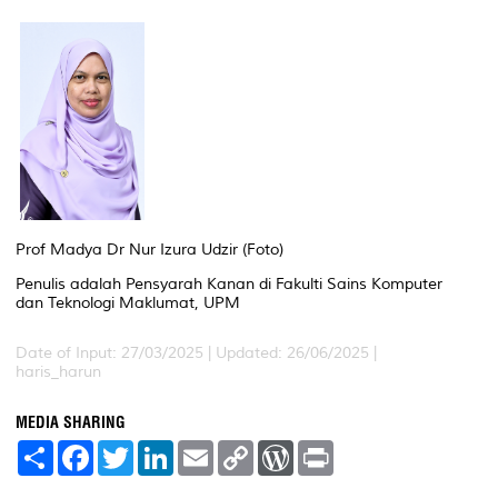
Prof Madya Dr Nur Izura Udzir (Foto)
Penulis adalah Pensyarah Kanan di Fakulti Sains Komputer
dan Teknologi Maklumat, UPM
Date of Input: 27/03/2025 | Updated: 26/06/2025 |
haris_harun
MEDIA SHARING
S
F
T
L
E
C
W
P
h
a
w
i
m
o
o
r
a
c
i
n
a
p
r
i