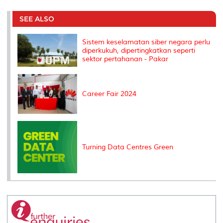
r
e
t
k
i
y
d
n
e
b
t
e
l
L
P
t
o
e
d
i
r
SEE ALSO
o
r
I
n
e
k
n
k
s
s
Sistem keselamatan siber negara perlu
diperkukuh, dipertingkatkan seperti
sektor pertahanan - Pakar
Career Fair 2024
Turning Data Centres Green